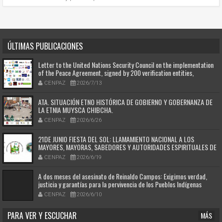
ÚLTIMAS PUBLICACIONES
Letter to the United Nations Security Council on the implementation
of the Peace Agreement, signed by 200 verification entities,
authorities of the Afro-Colombian and Indigenous peoples, victims,
CENPAZ
2026/7/13
and Colombian and international human rights organizations. (Español
abajo)
ATA. SITUACIÓN ETNO HISTÓRICA DE GOBIERNO Y GOBERNANZA DE
LA ETNIA MUYSCA CHIBCHA.
CENPAZ
2026/6/26
21DE JUNIO FIESTA DEL SOL: LLAMAMIENTO NACIONAL A LOS
MAYORES, MAYORAS, SABEDORES Y AUTORIDADES ESPIRITUALES DE
LOS PUEBLOS ORIGINARIOS DE COLOMBIA
CENPAZ
2026/6/19
A dos meses del asesinato de Reinaldo Campos: Exigimos verdad,
justicia y garantías para la pervivencia de los Pueblos Indígenas
CENPAZ
2026/6/10
PARA VER Y ESCUCHAR
MÁS