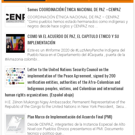
Somos COORDINACIÓN ÉTNICA NACIONAL DE PAZ –CENPAZ
COORDINACIÓN ÉTNICA NACIONAL DE PAZ – CENPAZ
“Como pueblos hemos estado hermanados como indígenas y
negros desde hace siglos y CENPAZ nos ...
COMO VA EL ACUERDO DE PAZ, EL CAPITULO ETNICO Y SU
IMPLEMENTACIÓN
Este es un #Informe 2020 de #LuzMeryPanche Indìgena del
Pueblo Nasa en el Departamento del #Caqueta , puerta de la
#Amazonia colombi...
Letter to the United Nations Security Council on the
implementation of the Peace Agreement, signed by 200
verification entities, authorities of the Afro-Colombian and
Indigenous peoples, victims, and Colombian and international
human rights organizations. (Español abajo)
H.E. Zénon Mukongo Ngay Ambassador, Permanent Representative of the
Republic of the Congo to the United Nations in New York President, Secu...
Plan Marco de Implementación del Acuerdo Final (PMI)
Desde CENPAZ, integrantes de la Instancia Especial de Alto
Nivel con Pueblos Étnicos presentamos el PMI. Documento
tecnico y politico que...