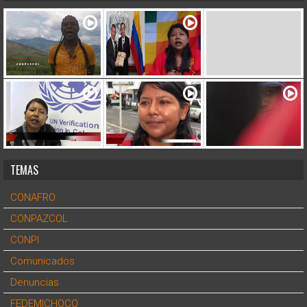
TEMAS
CONAFRO
CONPAZCOL
CONPI
Comunicados
Denuncias
FEDEMICHOCO