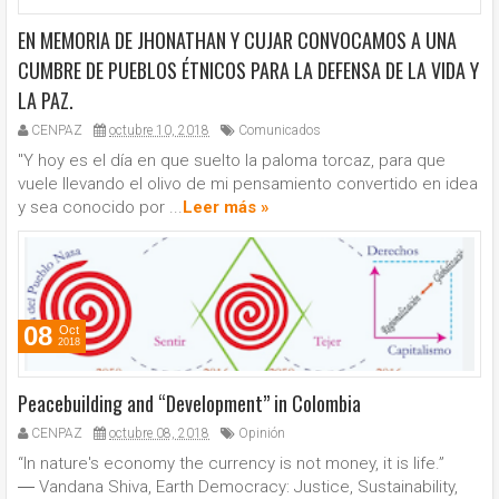
EN MEMORIA DE JHONATHAN Y CUJAR CONVOCAMOS A UNA
CUMBRE DE PUEBLOS ÉTNICOS PARA LA DEFENSA DE LA VIDA Y
LA PAZ.
CENPAZ
octubre 10, 2018
Comunicados
"Y hoy es el día en que suelto la paloma torcaz, para que
vuele llevando el olivo de mi pensamiento convertido en idea
y sea conocido por ...
Leer más »
08
Oct
2018
Peacebuilding and “Development” in Colombia
CENPAZ
octubre 08, 2018
Opinión
“In nature's economy the currency is not money, it is life.”
― Vandana Shiva, Earth Democracy: Justice, Sustainability,