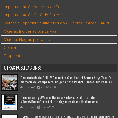
Implementación Acuerdo de Paz
Implementación Capítulo Étnico
Instancia Especial de Alto Nivel con Pueblos Étnicos IEANPE
Mujeres Indígenas por La Paz
Mujeres Negras por la Paz
Opinión
Propuestas
OTRAS PUBLICACIONES
Declaratoria de Cali: IV Encuentro Continental Somos Abya Yala. En
memoria del compañero Indígena Nasa Phanor Guazaquillo Peña a 1
año de su siembra. #JusticiaparaPhanor #PhanoresSemilla
CENPAZ
2024/12/10
Comunicado y #VelatónNacionalPorlaPaz y Libertad de
#ReneAlfonsoGaravitoLibre Organizaciones Nacionales e
Internacionales y Defensores de Derechos Humanos
CENPAZ
2025/2/19
CRISIS HUMANITARIA EN EL CATATUMBO: UN REFLEJO DE MULTIPLES