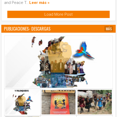
and Peace T...
Leer más »
Load More Post
PUBLICACIONES- DESCARGAS
MÁS