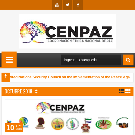
Youtu
Twitte
Faceb
Be
R
Ook
the United Nations Security Council on the implementation of the Peace Agreemen
los de Colombia, Abya Yala, y el Mundo, comunicamos que participamos en en e
OCTUBRE 2018
10
Oct
2018