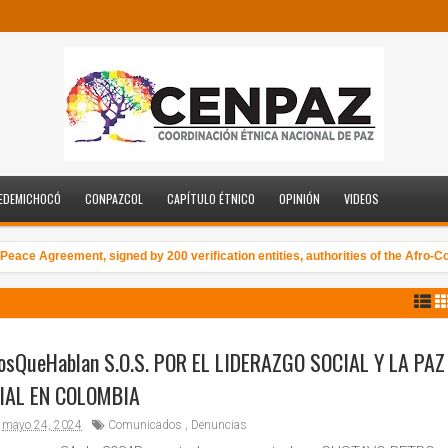
EDEMICHOCÓ
CONPAZCOL
CAPÍTULO ÉTNICO
OPINIÓN
VIDEOS
eace Agreement, signed by 200 verification entities, authorities of the Afro-Co
pamos en en el VIII Congreso de la CLOC – La Vía Campesina en México del 2 a
iosQueHablan S.O.S. POR EL LIDERAZGO SOCIAL Y LA PAZ
IAL EN COLOMBIA
mayo 24, 2024
Comunicados
,
Denuncias