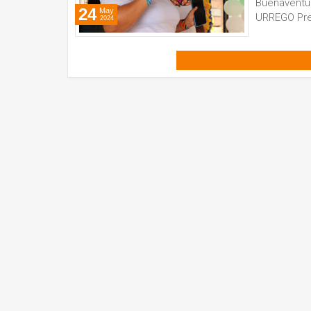
Buenaventu
24
May
URREGO Pre
2024