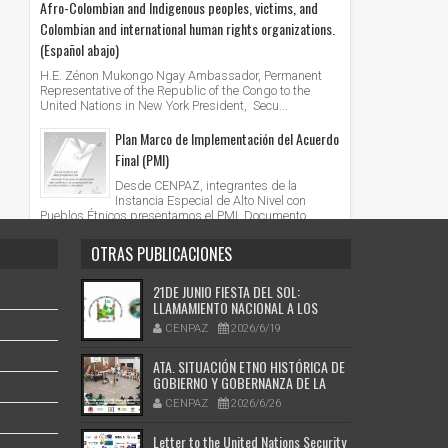
Afro-Colombian and Indigenous peoples, victims, and
Colombian and international human rights organizations.
(Español abajo)
H.E. Zénon Mukongo Ngay Ambassador, Permanent
Representative of the Republic of the Congo to the
United Nations in New York President, Secu...
Plan Marco de Implementación del Acuerdo
Final (PMI)
Desde CENPAZ, integrantes de la
Instancia Especial de Alto Nivel con
Pueblos Étnicos presentamos el PMI. Documento
tecnico y politico que...
OTRAS PUBLICACIONES
21DE JUNIO FIESTA DEL SOL:
LLAMAMIENTO NACIONAL A LOS
MAYORES, MAYORAS, SABEDORES Y
CENPAZ
2026/6/19
AUTORIDADES ESPIRITUALES DE LOS
PUEBLOS ORIGINARIOS DE COLOMBIA
ATA. SITUACIÓN ETNO HISTÓRICA DE
GOBIERNO Y GOBERNANZA DE LA
ETNIA MUYSCA CHIBCHA.
CENPAZ
2026/6/26
Letter to the United Nations Security