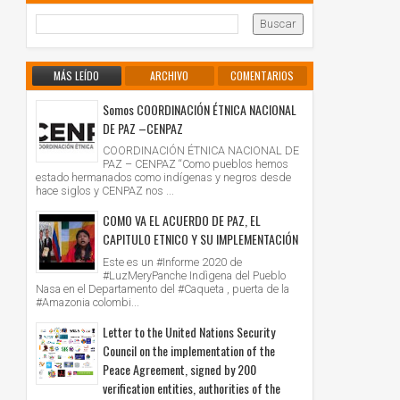
MÁS LEÍDO
ARCHIVO
COMENTARIOS
Somos COORDINACIÓN ÉTNICA NACIONAL
DE PAZ –CENPAZ
COORDINACIÓN ÉTNICA NACIONAL DE
PAZ – CENPAZ “Como pueblos hemos
estado hermanados como indígenas y negros desde
hace siglos y CENPAZ nos ...
COMO VA EL ACUERDO DE PAZ, EL
CAPITULO ETNICO Y SU IMPLEMENTACIÓN
Este es un #Informe 2020 de
#LuzMeryPanche Indìgena del Pueblo
Nasa en el Departamento del #Caqueta , puerta de la
#Amazonia colombi...
Letter to the United Nations Security
Council on the implementation of the
Peace Agreement, signed by 200
verification entities, authorities of the