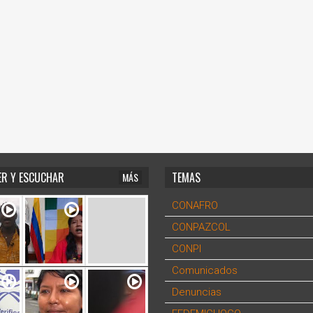
ER Y ESCUCHAR
TEMAS
MÁS
CONAFRO
CONPAZCOL
CONPI
Comunicados
Denuncias