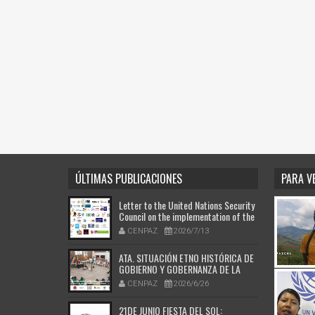
ÚLTIMAS PUBLICACIONES
PARA V
Letter to the United Nations Security
Council on the implementation of the
Peace Agreement, signed by 200
CENPAZ
2026/7/13
verification entities, authorities of
the Afro-Colombian and Indigenous
ATA. SITUACIÓN ETNO HISTÓRICA DE
peoples, victims, and Colombian and
GOBIERNO Y GOBERNANZA DE LA
international human rights
ETNIA MUYSCA CHIBCHA.
organizations. (Español abajo)
CENPAZ
2026/6/26
21DE JUNIO FIESTA DEL SOL: