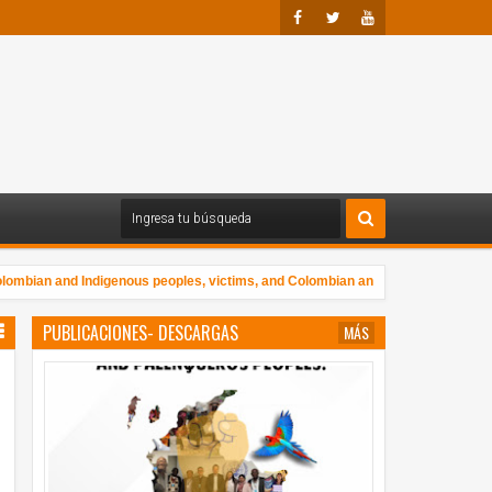
Faceb
Twitte
Youtu
Ook
R
Be
lombian and Indigenous peoples, victims, and Colombian and international human
l 10 de diciembre desde la Coordinación Nacional de Pueblos Indígenas – CON
PUBLICACIONES- DESCARGAS
MÁS