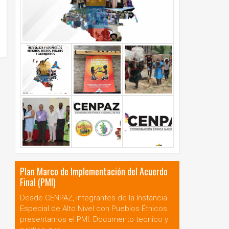
Plan Marco de Implementación del Acuerdo
Final (PMI)
Desde CENPAZ, integrantes de la Instancia
Especial de Alto Nivel con Pueblos Étnicos
presentamos el PMI. Documento tecnico y