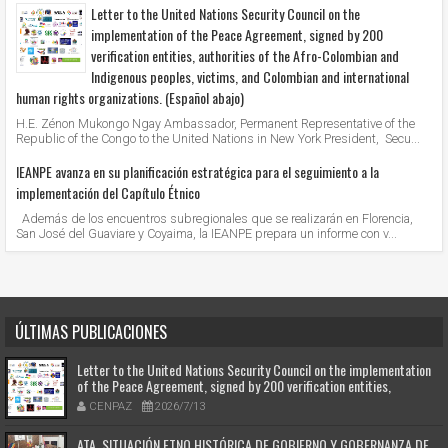
Letter to the United Nations Security Council on the
implementation of the Peace Agreement, signed by 200
verification entities, authorities of the Afro-Colombian and
Indigenous peoples, victims, and Colombian and international
human rights organizations. (Español abajo)
H.E. Zénon Mukongo Ngay Ambassador, Permanent Representative of the
Republic of the Congo to the United Nations in New York President, Secu...
IEANPE avanza en su planificación estratégica para el seguimiento a la
implementación del Capítulo Étnico
Además de los encuentros subregionales que se realizarán en Florencia,
San José del Guaviare y Coyaima, la IEANPE prepara un informe con v...
ÚLTIMAS PUBLICACIONES
Letter to the United Nations Security Council on the implementation
of the Peace Agreement, signed by 200 verification entities,
authorities of the Afro-Colombian and Indigenous peoples, victims,
CENPAZ
2026/7/13
and Colombian and international human rights organizations. (Español
abajo)
ATA. SITUACIÓN ETNO HISTÓRICA DE GOBIERNO Y GOBERNANZA DE