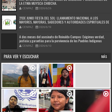
LA ETNIA MUYSCA CHIBCHA.
CENPAZ
2026/6/26
21DE JUNIO FIESTA DEL SOL: LLAMAMIENTO NACIONAL A LOS
MAYORES, MAYORAS, SABEDORES Y AUTORIDADES ESPIRITUALES DE
LOS PUEBLOS ORIGINARIOS DE COLOMBIA
CENPAZ
2026/6/19
A dos meses del asesinato de Reinaldo Campos: Exigimos verdad,
justicia y garantías para la pervivencia de los Pueblos Indígenas
CENPAZ
2026/6/10
PARA VER Y ESCUCHAR
MÁS