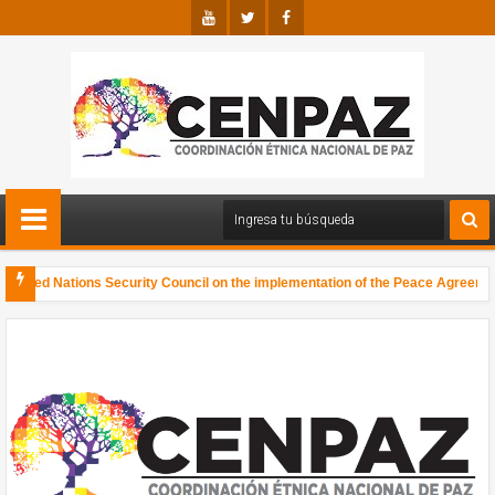
Youtu
Twitte
Faceb
Be
R
Ook
United Nations Security Council on the implementation of the Peace Agreement, 
 de Colombia, Abya Yala, y el Mundo, comunicamos que participamos en en el V