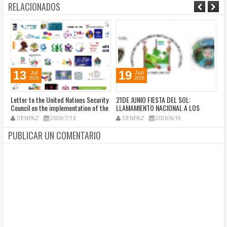
RELACIONADOS
13
19
Jul
Jun
2026
2026
e
Letter to the United Nations Security
21DE JUNIO FIESTA DEL SOL:
A 
Council on the implementation of the
LLAMAMIENTO NACIONAL A LOS
R
Peace Agreement, signed by 200
MAYORES, MAYORAS, SABEDORES Y
ju
CENPAZ
2026/7/13
CENPAZ
2026/6/19
verification entities, authorities of
AUTORIDADES ESPIRITUALES DE LOS
pe
the Afro-Colombian and Indigenous
PUEBLOS ORIGINARIOS DE COLOMBIA
PUBLICAR UN COMENTARIO
peoples, victims, and Colombian and
international human rights
organizations. (Español abajo)